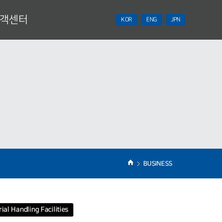
객센터
KOR
ENG
JPN
NEWS
견적의뢰
BUSINESS
ial Handling Facilities