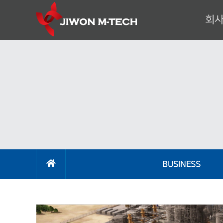
회
대표이
기
회
조
사
오시
BUSINESS