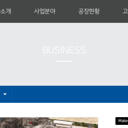
사소개
사업분야
공장현황
고
사 인사말
특수건설장비
공장안내
업이념
발전설비
설비현황
사연혁
운반하역설비
제작공정
BUSINESS
직도
산업설비
인증서
업영역
엔지니어링
CI
는 길
Mater